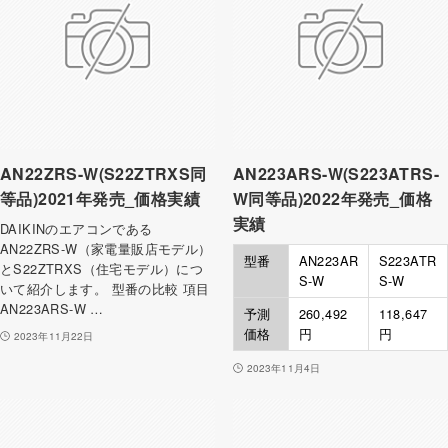
AN22ZRS-W(S22ZTRXS同
AN223ARS-W(S223ATRS-
等品)2021年発売_価格実績
W同等品)2022年発売_価格
実績
DAIKINのエアコンである
AN22ZRS-W（家電量販店モデル）
型番
AN223AR
S223ATR
とS22ZTRXS（住宅モデル）につ
S-W
S-W
いて紹介します。 型番の比較 項目
AN223ARS-W …
予測
260,492
118,647
価格
円
円
2023年11月22日
2023年11月4日